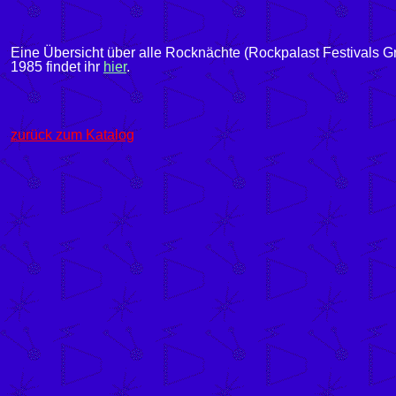
Eine Übersicht über alle Rocknächte (Rockpalast Festivals G
1985 findet ihr
hier
.
zurück zum Katalog