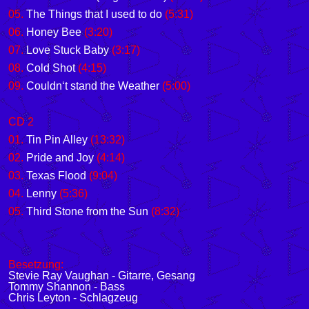
05.
The Things that I used to do
(5:31)
06.
Honey Bee
(3:20)
07.
Love Stuck Baby
(3:17)
08.
Cold Shot
(4:15)
09.
Couldn‘t stand the Weather
(5:00)
CD 2
01.
Tin Pin Alley
(13:32)
02.
Pride and Joy
(4:14)
03.
Texas Flood
(9:04)
04.
Lenny
(5:36)
05.
Third Stone from the Sun
(8:32)
Besetzung:
Stevie Ray Vaughan - Gitarre, Gesang
Tommy Shannon - Bass
Chris Leyton - Schlagzeug