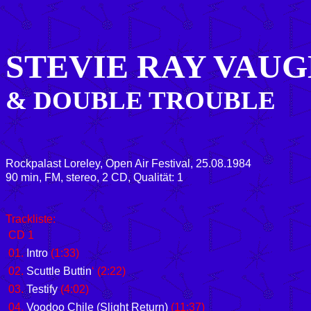
STEVIE RAY VAU
& DOUBLE TROUBLE
Rockpalast Loreley, Open Air Festival, 25.08.1984
90 min, FM, stereo, 2 CD, Qualität: 1
Trackliste:
CD 1
01.
Intro
(1:33)
02.
Scuttle Buttin
‘ (2:22)
03.
Testify
(4:02)
04.
Voodoo Chile (Slight Return)
(11:37)