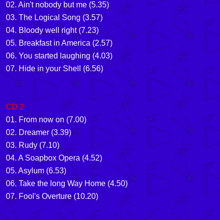
02. Ain't nobody but me (5.35)
03. The Logical Song (3.57)
04. Bloody well right (7.23)
05. Breakfast in America (2.57)
06. You started laughing (4.03)
07. Hide in your Shell (6.56)
CD 2
01. From now on (7.00)
02. Dreamer (3.39)
03. Rudy (7.10)
04. A Soapbox Opera (4.52)
05. Asylum (6.53)
06. Take the long Way Home (4.50)
07. Fool's Overture (10.20)