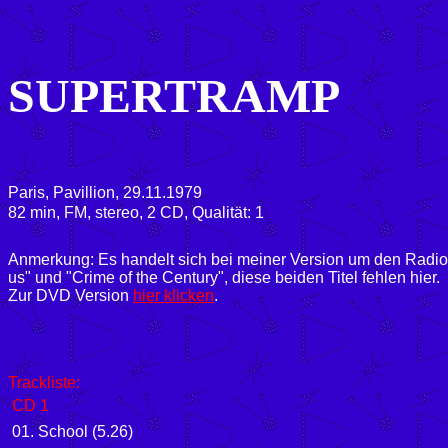
SUPERTRAMP
Paris, Pavillion, 29.11.1979
82
min, FM, stereo, 2 CD, Qualität: 1
Anmerkung: Es handelt sich bei meiner Version um den Radiomit
us" und "Crime of the Century", diese beiden Titel fehlen hier.
Zur DVD Version
hier klicken
.
Trackliste:
CD 1
01. School (5.26)