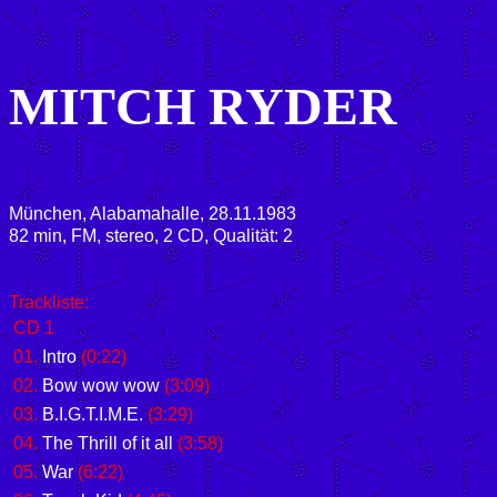
MITCH RYDER
München, Alabamahalle, 28.11.1983
82 min, FM, stereo, 2 CD, Qualität: 2
Trackliste:
CD 1
01.
Intro
(0:22)
02.
Bow wow wow
(3:09)
03.
B.I.G.T.I.M.E.
(3:29)
04.
The Thrill of it all
(3:58)
05.
War
(6:22)