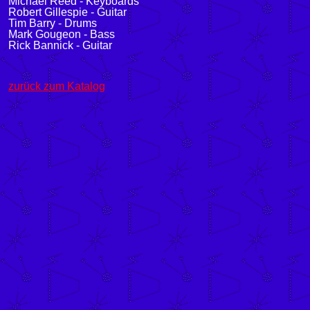
Michael Reed - Keyboards
Robert Gillespie - Guitar
Tim Barry - Drums
Mark Gougeon
- Bass
Rick Bannick - Guitar
zurück zum Katalog