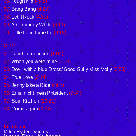
06.
Tough Kid
(4:45)
07.
Bang Bang
(4:23)
08.
Let it Rock
(4:30)
09.
Ain't nobody White
(6:11)
10.
Little Latin Lupe Lu
(3:19)
CD 2
01.
Band Introduction
(1:03)
02.
When you were mine
(3:38)
03.
Devil with a blue Dress/ Good Gully Miss Molly
(3:53)
04.
True Love
(6:14)
05.
Jenny take a Ride
(4:07)
06.
Er ist nicht mein Präsident
(7:34)
07.
Soul Kitchen
(10:21)
08.
Come again
(3:38)
Besetzung:
Mitch Ryder - Vocals