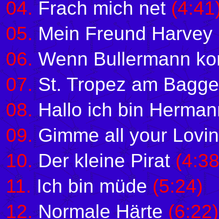
04.
Frach mich net
(4:41
05.
Mein Freund Harvey
06.
Wenn Bullermann k
07.
St. Tropez am Bagge
08.
Hallo ich bin Herman
09.
Gimme all your Lovin
10.
Der kleine Pirat
(4:38
11.
Ich bin müde
(5:24)
12.
Normale Härte
(6:22)