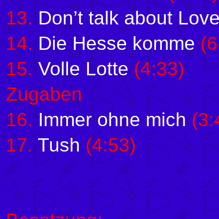
13.
Don’t talk about Lov
14.
Die Hesse komme
(6
15.
Volle Lotte
(4:33)
Zugaben
16.
Immer ohne mich
(3:
17.
Tush
(4:53)