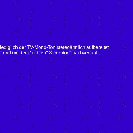
ediglich der TV-Mono-Ton stereoähnlich aufbereitet
 und mit dem "echten" Stereoton" nachvertont.