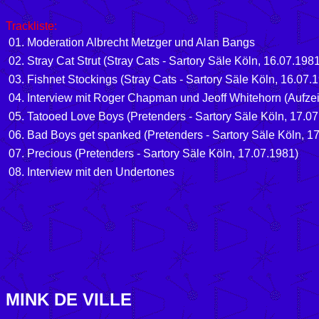
Trackliste:
01. Moderation Albrecht Metzger und Alan Bangs
02. Stray Cat Strut (Stray Cats - Sartory Säle Köln, 16.07.198
03. Fishnet Stockings (Stray Cats - Sartory Säle Köln, 16.07.
04. Interview mit Roger Chapman und Jeoff Whitehorn (Aufz
05. Tatooed Love Boys (Pretenders - Sartory Säle Köln, 17.0
06. Bad Boys get spanked (Pretenders - Sartory Säle Köln, 1
07. Precious (Pretenders - Sartory Säle Köln, 17.07.1981)
08. Interview mit den Undertones
MINK DE VILLE