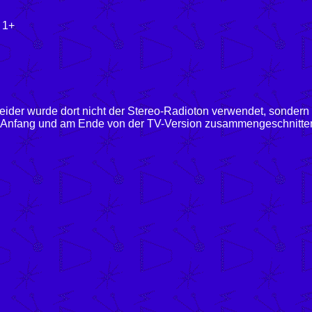
: 1+
der wurde dort nicht der Stereo-Radioton verwendet, sondern l
am Anfang und am Ende von der TV-Version zusammengeschnitten