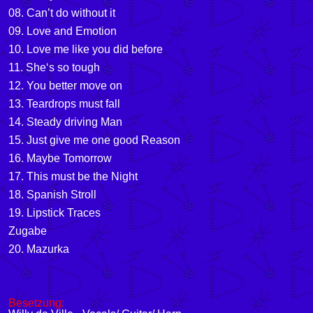
08. Can’t do without it
09. Love and Emotion
10. Love me like you did before
11. She‘s so tough
12. You better move on
13. Teardrops must fall
14. Steady driving Man
15. Just give me one good Reason
16. Maybe Tomorrow
17. This must be the Night
18. Spanish Stroll
19. Lipstick Traces
Zugabe
20. Mazurka
Besetzung: