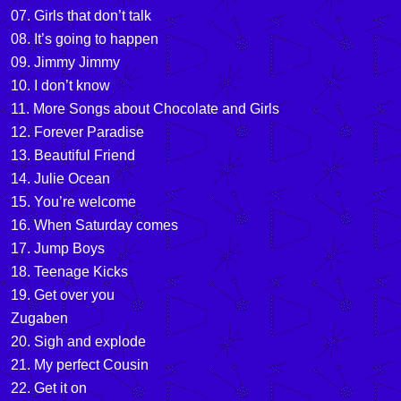
07. Girls that don’t talk
08. It’s going to happen
09. Jimmy Jimmy
10. I don’t know
11. More Songs about Chocolate and Girls
12. Forever Paradise
13. Beautiful Friend
14. Julie Ocean
15. You’re welcome
16. When Saturday comes
17. Jump Boys
18. Teenage Kicks
19. Get over you
Zugaben
20. Sigh and explode
21. My perfect Cousin
22. Get it on