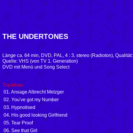
THE UNDERTONES
Länge ca. 64 min, DVD, PAL, 4 : 3, stereo (Radioton), Qualität:
Quelle: VHS (von TV 1. Generation)
DVD mit Menü und Song Select
Trackliste:
01. Ansage Albrecht Metzger
02. You've got my Number
03. Hypnotised
04. His good looking Girlfriend
05. Tear Proof
06. See that Girl