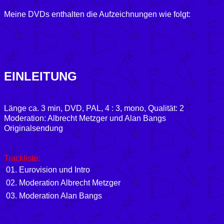
Meine DVDs enthalten die Aufzeichnungen wie folgt:
EINLEITUNG
Länge ca. 3 min, DVD,
PAL, 4 : 3,
mono, Qualität: 2
Moderation: Albrecht Metzger und Alan Bangs
Originalsendung
Trackliste:
01. Eurovision und Intro
02. Moderation Albrecht Metzger
03. Moderation Alan Bangs