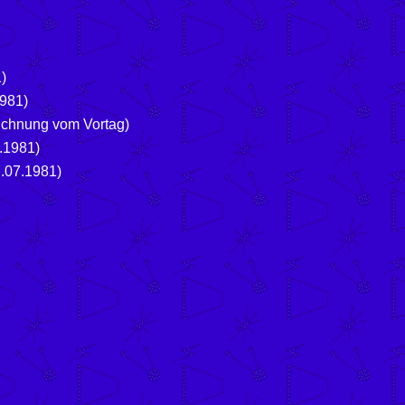
1)
1981)
eichnung vom Vortag)
7.1981)
7.07.1981)