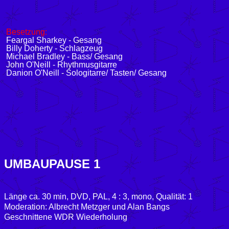
Besetzung:
Feargal Sharkey - Gesang
Billy Doherty - Schlagzeug
Michael Bradley - Bass/ Gesang
John O'Neill - Rhythmusgitarre
Danion O'Neill - Sologitarre/ Tasten/ Gesang
UMBAUPAUSE 1
Länge ca. 30 min, DVD, PAL, 4 : 3, mono, Qualität: 1
Moderation: Albrecht Metzger und Alan Bangs
Geschnittene WDR Wiederholung