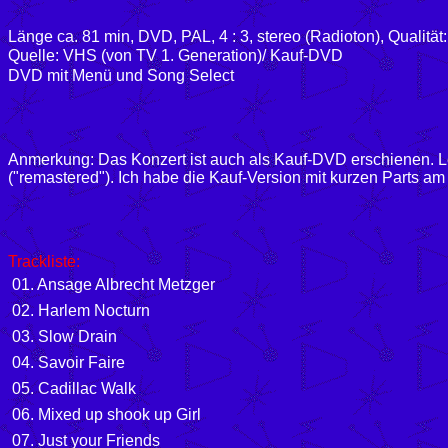
Länge ca. 81 min, DVD, PAL, 4 : 3, stereo (Radioton), Qualität
Quelle: VHS (von TV 1. Generation)/ Kauf-DVD
DVD mit Menü und Song Select
Anmerkung: Das Konzert ist auch als Kauf-DVD erschienen. Lei
("remastered"). Ich habe die Kauf-Version mit kurzen Parts 
Trackliste:
01. Ansage Albrecht Metzger
02. Harlem Nocturn
03. Slow Drain
04. Savoir Faire
05. Cadillac Walk
06. Mixed up shook up Girl
07. Just your Friends