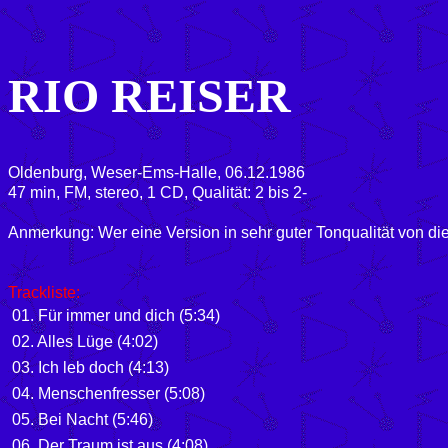
RIO REISER
Oldenburg, Weser-Ems-Halle, 06.12.1986
47 min, FM, stereo, 1 CD, Qualität: 2 bis 2-
Anmerkung: Wer eine Version in sehr guter Tonqualität von die
Trackliste:
01. Für immer und dich (5:34)
02. Alles Lüge (4:02)
03. Ich leb doch (4:13)
04. Menschenfresser (5:08)
05. Bei Nacht (5:46)
06. Der Traum ist aus (4:08)