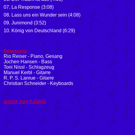
07. La Response (3:08)
08. Lass uns ein Wunder sein (4:08)
09. Junimond (3:52)
10. König von Deutschland (6:29)
Besetzung:
Rio Reiser - Piano, Gesang
Jochen Hansen - Bass
Toni Nissl - Schlagzeug
Manuel Kerbl - Gitarre
R. P. S. Lanrue - Gitarre
Christian Schneider - Keyboards
zurück zum Katalog