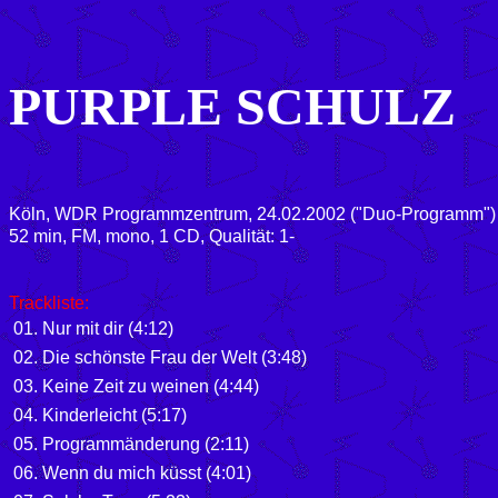
PURPLE SCHULZ
Köln, WDR Programmzentrum, 24.02.2002 ("Duo-Programm")
52 min, FM, mono, 1 CD, Qualität: 1-
Trackliste:
01. Nur mit dir (4:12)
02. Die schönste Frau der Welt (3:48)
03. Keine Zeit zu weinen (4:44)
04. Kinderleicht (5:17)
05. Programmänderung (2:11)
06. Wenn du mich küsst (4:01)