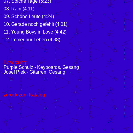
07. Solche Tage (5:23)
08. Rain (4:11)
09. Schöne Leute (4:24)
10. Gerade noch gefehlt (4:01)
11. Young Boys in Love (4:42)
12. Immer nur Leben (4:38)
Besetzung:
Purple Schulz
- Keyboards, Gesang
Josef Piek - Gitarren, Gesang
zurück zum Katalog