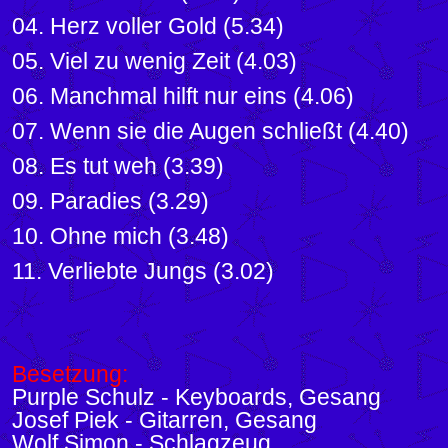
04. Herz voller Gold (5.34)
05. Viel zu wenig Zeit (4.03)
06. Manchmal hilft nur eins (4.06)
07. Wenn sie die Augen schließt (4.40)
08. Es tut weh (3.39)
09. Paradies (3.29)
10. Ohne mich (3.48)
11. Verliebte Jungs (3.02)
Besetzung:
Purple Schulz
- Keyboards, Gesang
Josef Piek - Gitarren, Gesang
Wolf Simon - Schlagzeug