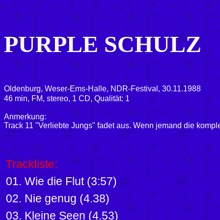
PURPLE SCHULZ
Oldenburg, Weser-Ems-Halle, NDR-Festival, 30.11.1988
46 min, FM, stereo, 1 CD, Qualität: 1
Anmerkung:
Track 11 "Verliebte Jungs" fadet aus. Wenn jemand die komplet
Trackliste:
01. Wie die Flut (3:57)
02. Nie genug (4.38)
03. Kleine Seen (4.53)