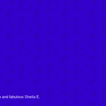
o
and fabulous Sheila E.