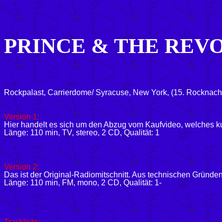
PRINCE & THE REV
Rockpalast, Carrierdome/ Syracuse, New York, (15. Rocknacht
Version 1:
Hier handelt es sich um den Abzug vom Kaufvideo, welches kur
Länge: 110
min, TV, stereo, 2 CD, Qualität: 1
Version 2:
Das ist der Original-Radiomitschnitt. Aus technischen Grün
Länge: 110
min, FM, mono, 2 CD, Qualität: 1-
Trackliste: