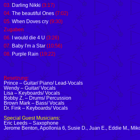
03.
Darling Nikki
(3:17)
04.
The beautiful Ones
(7:02)
05.
When Doves cry
(9:30)
Zugaben
06.
I would die 4 U
(3:26)
07.
Baby I'm a Star
(10:56)
08.
Purple Rain
(19:22)
Besetzung:
Prince – Guitar/ Piano/ Lead-Vocals
Wendy – Guitar/ Vocals
Lisa – Keyboards/ Vocals
Bobby Z. – Drums/ Percussion
Brown Mark – Bass/ Vocals
Dr. Fink – Keyboards/ Vocals
Special Guest Musicians:
Eric Leeds – Saxophone
Jerome Benton, Apollonia 6, Susie D., Juan E., Eddie M., Mik