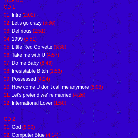
CD 1
01.
Intro
(2:02)
02.
Let's go crazy
(5:36)
03.
Delirious
(2:51)
04.
1999
(5:51)
05.
Little Red Corvette
(3:38)
06.
Take me with U
(4:57)
07.
Do me Baby
(8:46)
08.
Irresistable Bitch
(1:53)
09.
Possessed
(4:24)
10.
How come U don't call me anymore
(5:03)
11.
Let's pretend we' re married
(4:26)
12.
International Lover
(1:50)
CD 2
01.
God
(8:00)
02.
Computer Blue
(4:14)