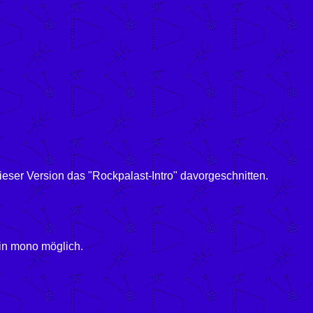
eser Version das "Rockpalast-Intro" davorgeschnitten.
s nur in mono möglich.