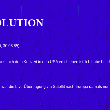
OLUTION
, 30.03.85)
z nach dem Konzert in den USA erschienen ist. Ich habe bei di
den war die Live-Übertragung via Satellit nach Europa damal