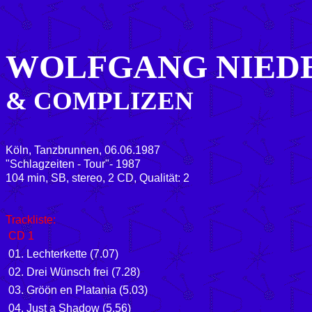
WOLFGANG NIED
& COMPLIZEN
Köln, Tanzbrunnen, 06.06.1987
"Schlagzeiten - Tour"- 1987
1
04 min, SB, stereo, 2 CD, Qualität: 2
Trackliste:
CD 1
01. Lechterkette (7.07)
02. Drei Wünsch frei (7.28)
03. Gröön en Platania (5.03)
04. Just a Shadow (5.56)