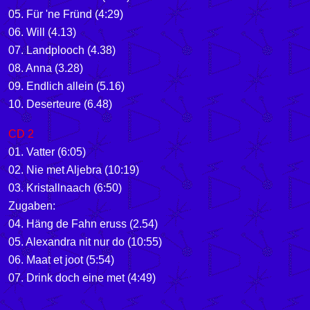
05.
Für 'ne Fründ (4:29)
06. Will (4.13)
07. Landplooch (4.38)
08. Anna (3.28)
09. Endlich allein (5.16)
10. Deserteure (6.48)
CD 2
01. Vatter (6:05)
02. Nie met Aljebra (10:19)
03. Kristallnaach (6:50)
Zugaben:
04. Häng de Fahn eruss (2.54)
05. Alexandra nit nur do (10:55)
06. Maat et joot (5:54)
07. Drink doch eine met (4:49)