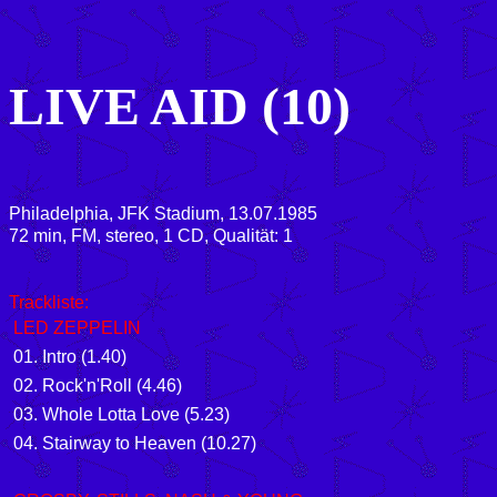
LIVE AID (10)
Philadelphia, JFK Stadium, 13.07.1985
72
min, FM, stereo, 1 CD, Qualität: 1
Trackliste:
LED ZEPPELIN
01. Intro (1.40)
02.
Rock'n'Roll
(4.46)
03.
Whole Lotta Love
(5.23)
04.
Stairway to Heaven
(10.27)