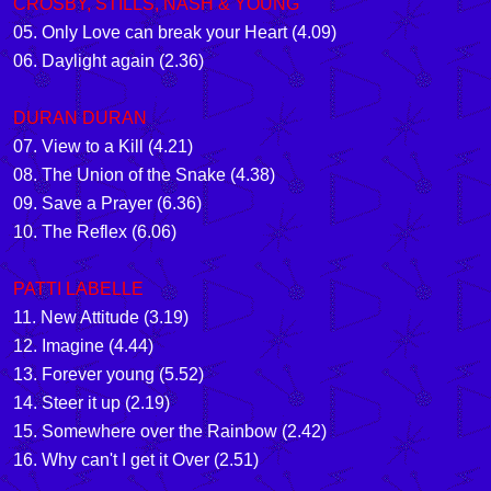
CROSBY, STILLS, NASH & YOUNG
05.
Only Love can break your Heart
(4.09)
06. Daylight again (2.36)
DURAN DURAN
07. View to a Kill (4.21)
08.
The Union of the Snake
(4.38)
09.
Save
a Prayer (6.36)
10.
The Reflex
(6.06)
PATTI LABELLE
11.
New Attitude
(3.19)
12.
Imagine
(4.44)
13.
Forever young
(5.52)
14.
Steer it up
(2.19)
15.
Somewhere over the Rainbow
(2.42)
16. Why can't I get it Over (2.51)