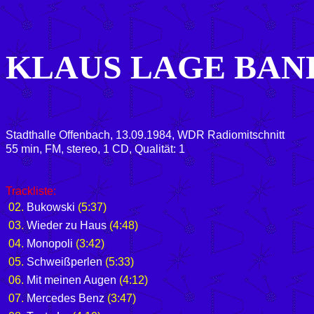
KLAUS LAGE BAN
Stadthalle Offenbach, 13.09.1984, WDR Radiomitschnitt
55 min, FM, stereo, 1 CD, Qualität: 1
Trackliste:
02.
Bukowski
(5:37)
03.
Wieder zu Haus
(4:48)
04.
Monopoli
(3:42)
05.
Schweißperlen
(5:33)
06.
Mit meinen Augen
(4:12)
07.
Mercedes Benz
(3:47)