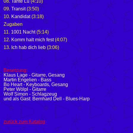
08.
Tante Lu
(4:10)
09.
Transit
(3:50)
10.
Kandidat
(3:18)
Zugaben
11.
1001 Nacht
(5:14)
12.
Komm halt mich fest
(4:07)
13.
Ich hab dich lieb
(3:06)
Besetzung:
Klaus Lage - Gitarre, Gesang
Martin Engelien - Bass
Bo Heart - Keyboards, Gesang
Peter Wölpl - Gitarre
Wolf Simon - Schlagzeug
und als Gast: Bernhard Dell - Blues-Harp
zurück zum Katalog