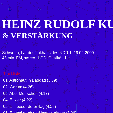
HEINZ RUDOLF K
& VERSTÄRKUNG
Schwerin, Landesfunkhaus des NDR 1, 19.02.2009
43 min, FM, stereo, 1 CD, Qualität: 1+
Trackliste:
01. Astronaut in Bagdad (3.39)
02. Warum (4.26)
03. Aber Menschen (4.17)
04. Elixier (4.22)
05. Ein besonderer Tag (4.58)