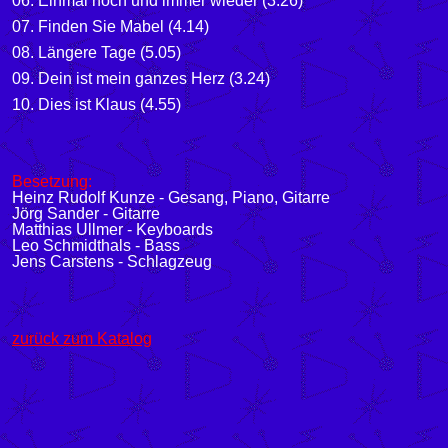
06. Einmal noch und immer wieder (3.26)
07. Finden Sie Mabel (4.14)
08. Längere Tage (5.05)
09. Dein ist mein ganzes Herz (3.24)
10. Dies ist Klaus (4.55)
Besetzung:
Heinz Rudolf Kunze - Gesang, Piano, Gitarre
Jörg Sander - Gitarre
Matthias Ullmer - Keyboards
Leo Schmidthals - Bass
Jens Carstens - Schlagzeug
zurück zum Katalog