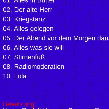
01. Alles in Butter
02. Der alte Herr
03. Kriegstanz
04. Alles gelogen
05. Der Abend vor dem Morgen da
06. Alles was sie will
07. Stirnenfuß
08. Radiomoderation
10. Lola
Besetzung: