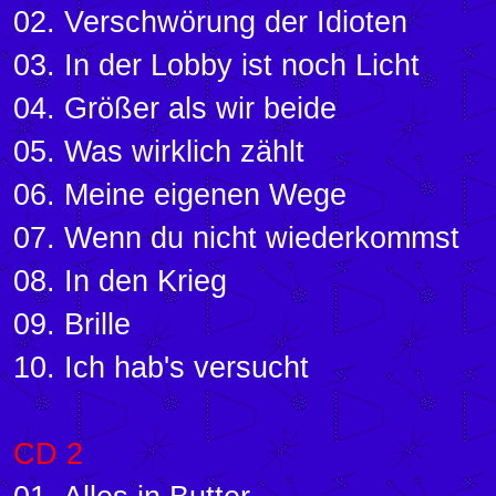
02. Verschwörung der Idioten
03. In der Lobby ist noch Licht
04. Größer als wir beide
05. Was wirklich zählt
06. Meine eigenen Wege
07. Wenn du nicht wiederkommst
08. In den Krieg
09. Brille
10. Ich hab's versucht
CD 2