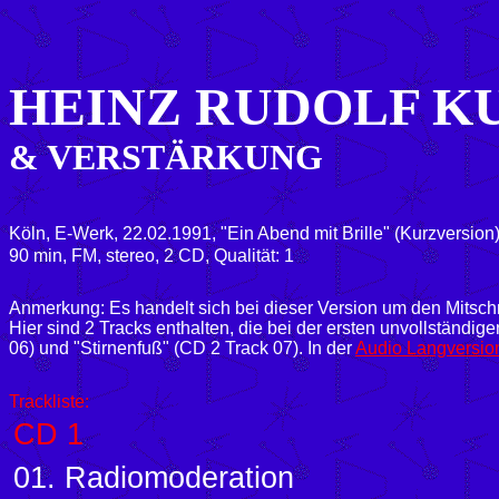
HEINZ RUDOLF K
& VERSTÄRKUNG
Köln, E-Werk, 22.02.1991, "Ein Abend mit Brille" (Kurzversion
90 min, FM, stereo, 2 CD, Qualität: 1
Anmerkung: Es handelt sich bei dieser Version um den Mitsch
Hier sind 2 Tracks enthalten, die bei der ersten unvollständig
06) und "Stirnenfuß" (CD 2 Track 07). In der
Audio Langversio
Trackliste:
CD 1
01. Radiomoderation