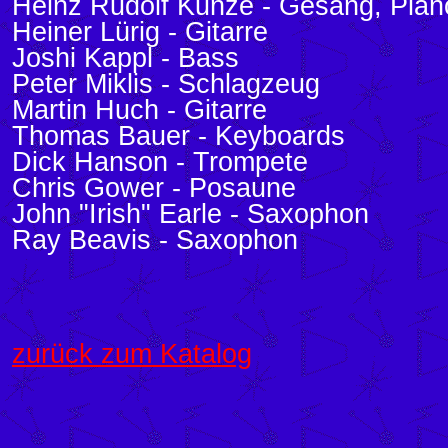
Heinz Rudolf Kunze - Gesang, Piano
Heiner Lürig - Gitarre
Joshi Kappl - Bass
Peter Miklis - Schlagzeug
Martin Huch - Gitarre
Thomas Bauer - Keyboards
Dick Hanson - Trompete
Chris Gower - Posaune
John "Irish" Earle - Saxophon
Ray Beavis - Saxophon
zurück zum Katalog