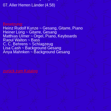
07. Aller Herren Länder (4.58)
Besetzung:
Heinz Rudolf Kunze ~ Gesang, Gitarre, Piano
Heiner Lürig ~ Gitarre, Gesang
Matthias Ulmer ~ Orgel, Piano, Keyboards
Raoul Walton ~ Bass
C. C. Behrens ~ Schlagzeug
Lisa Cash ~ Background Gesang
Anya Mahnken ~ Background Gesang
zurück zum Katalog