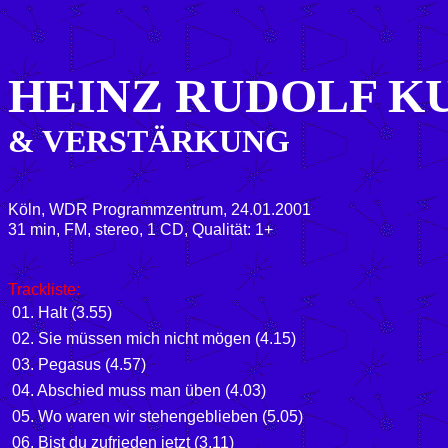
HEINZ RUDOLF K
& VERSTÄRKUNG
Köln, WDR Programmzentrum, 24.01.2001
31 min, FM, stereo, 1 CD, Qualität: 1+
Trackliste:
01. Halt (3.55)
02. Sie müssen mich nicht mögen (4.15)
03. Pegasus (4.57)
04. Abschied muss man üben (4.03)
05. Wo waren wir stehengeblieben (5.05)
06. Bist du zufrieden jetzt (3.11)