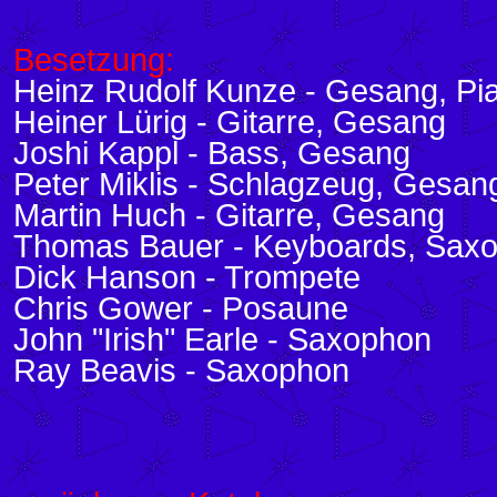
Besetzung:
Heinz Rudolf Kunze - Gesang, Pia
Heiner Lürig - Gitarre, Gesang
Joshi Kappl - Bass, Gesang
Peter Miklis - Schlagzeug, Gesan
Martin Huch - Gitarre, Gesang
Thomas Bauer - Keyboards, Sax
Dick Hanson - Trompete
Chris Gower - Posaune
John "Irish" Earle - Saxophon
Ray Beavis - Saxophon