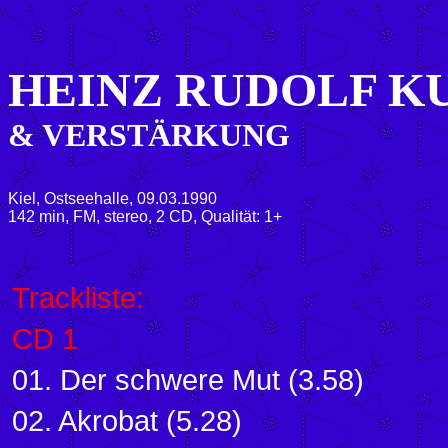
HEINZ RUDOLF K
& VERSTÄRKUNG
Kiel, Ostseehalle, 09.03.1990
142 min, FM, stereo, 2 CD, Qualität: 1+
Trackliste:
CD 1
01. Der schwere Mut (3.58)
02. Akrobat (5.28)