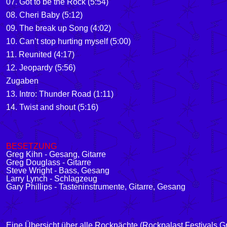
07. Got to be the Rock (5:54)
08. Cheri Baby (5:12)
09. The break up Song (4:02)
10. Can’t stop hurting myself (5:00)
11. Reunited (4:17)
12. Jeopardy (5:56)
Zugaben
13. Intro: Thunder Road (1:11)
14. Twist and shout (5:16)
BESETZUNG
Greg Kihn - Gesang, Gitarre
Greg Douglass - Gitarre
Steve Wright - Bass, Gesang
Larry Lynch - Schlagzeug
Gary Phillips - Tasteninstrumente, Gitarre, Gesang
Eine Übersicht über alle Rocknächte (Rockpalast Festivals G