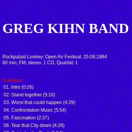
GREG KIHN BAND
Rockpalast Loreley; Open Air Festival, 25.08.1984
60 min, FM, stereo, 1 CD, Qualität: 1
Trackliste:
01. Intro (0:26)
02. Stand together (5:10)
03. Worst that could happen (4:29)
04. Confrontation Music (5:54)
05. Fascination (2:37)
06. Tear that City down (4:28)