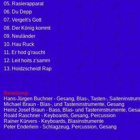
05. Rasierapparat
06. Du Depp
07. Vergelt's Gott
08. Der König kommt
09. Neuländer
10. Hau Ruck
11. Er hod g'raucht
12. Leit hoits z'samm
13. Hoidzscheidl Rap
Besetzung:
Hans-Jürgen Buchner - Gesang, Blas-, Tasten-, Saiteninstru
Michael Braun - Blas-, und Tasteninstrumente, Gesang
Heinz Josef Braun - Bass, Blas- und Tasteninstrumente, Ges
Roald Raschner - Keyboards, Gesang, Percussion
Rainer Kürvers - Keyboards, Blasinstrumente
Peter Enderlein - Schlagzeug, Percussion, Gesang