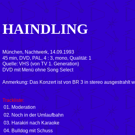
HAINDLING
München, Nachtwerk, 14.09.1993
45 min, DVD, PAL, 4 : 3, mono, Qualität: 1
Quelle: VHS (von TV 1. Generation)
DVD mit Menü ohne Song Select
Anmerkung: Das Konzert ist von BR 3 in stereo ausgestrahlt wo
Trackliste:
01. Moderation
02. Noch in der Umlaufbahn
03. Harakiri nach Karaoke
04. Bulldog mit Schuss