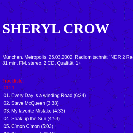
SHERYL CROW
München, Metropolis, 25.03.2002, Radiomitschnitt "NDR 2 Ra
81 min, FM, stereo, 2 CD, Qualität: 1+
Trackliste:
CD 1
01.
Every Day is a winding Road
(6:24)
02.
Steve McQueen
(3:38)
03.
My favorite Mistake
(4:33)
04.
Soak up the Sun
(4:53)
05.
C'mon C'mon
(5:03)