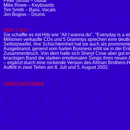
Peter Stroud – Guitar
Mike Rowe – Keyboards
Tim Smith – Bass, Vocals
Jim Bogios – Drums
NDR 2 Text:
Sie schaffte es mit Hits wie "All I wanna do", "Everyday is a 
Millionen verkaufte CDs und 5 Grammys sprechen eine deutl
Selbstzweifel, ihre Schüchternheit hat sie auch als prominen
Ausgebrannt, genervt vom harten Business erlitt sie in der
Zusammenbruch. Von dem hatte sich Sheryl Crow aber gut erho
knackigen Band die starken emotionalen Songs ihres neuen Alb
– ergänzt durch eine rockende Version des Allman Brothers-
Auftritt in zwei Teilen am 8. Juli und 5. August 2002.
zurück zum Katalog