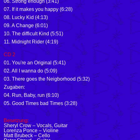
06.
Strong enough
(3:41)
07.
If it makes you happy
(6:28)
08.
Lucky Kid
(4:13)
09.
A Change
(6:01)
10.
The difficult Kind
(5:51)
11.
Midnight Rider
(4:19)
CD 2
01.
You're an Original
(5:41)
02.
All I wanna do
(5:09)
03.
There goes the Neigborhood
(5:32)
Zugaben:
04.
Run, Baby, run
(6:10)
05.
Good Times bad Times
(3:28)
Besetzung:
Sheryl Crow – Vocals, Guitar
Lorenza Ponce – Violine
Matt Brubeck – Cello