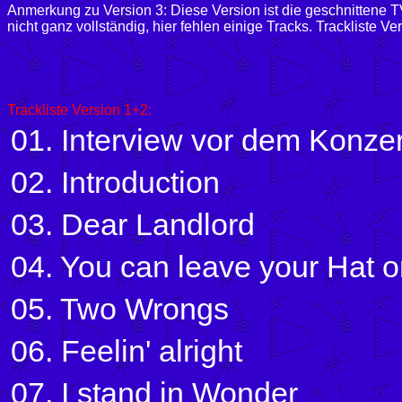
Anmerkung zu Version 3: Diese Version ist die geschnittene T
nicht ganz vollständig, hier fehlen einige Tracks. Trackliste Ve
Trackliste Version 1+2:
01. Interview vor dem Konzer
02. Introduction
03. Dear Landlord
04. You can leave your Hat 
05. Two Wrongs
06. Feelin' alright
07. I stand in Wonder