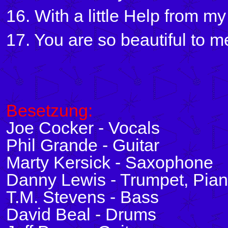
16. With a little Help from m
17. You are so beautiful to m
Besetzung:
Joe Cocker - Vocals
Phil Grande - Guitar
Marty Kersick - Saxophone
Danny Lewis - Trumpet, Pia
T.M. Stevens - Bass
David Beal - Drums