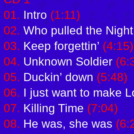
01.
I
ntro
(1:11)
02
.
Who pulled the Nigh
03
.
Keep forgettin’
(4:15)
04
.
Unknown Soldier
(6:
05
.
Duckin’ down
(5:48)
06
.
I just want to make L
07
.
Killing Time
(7:04)
08
.
He was, she was
(6: