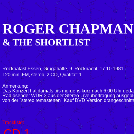
ROGER CHAPMAN
& THE SHORTLIST
Rockpalast Essen, Grugahalle, 9. Rocknacht, 17.10.1981
120 min, FM, stereo, 2 CD, Qualität: 1
Anmerkung:
Das Konzert hat damals bis morgens kurz nach 6.00 Uhr gedau
Radiosender WDR 2 aus der Stereo-Liveübertragung ausgeblende
von der "stereo remasterten" Kauf DVD Version drangeschnitt
Trackliste:
CD 1