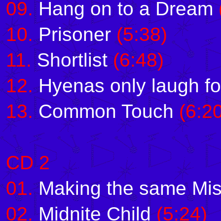
09
.
Hang on to a Dream
10
.
Prisoner
(5:38)
11
.
Shortlist
(6:48)
12
.
Hyenas only laugh fo
13
.
Common Touch
(6:20
CD 2
01.
Making the same Mis
02.
Midnite Child
(5:24)