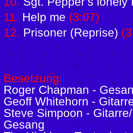
10.
Sgt. Pepper’s lonely
11.
Help me
(3:07)
12.
Prisoner (Reprise)
(3
Besetzung:
Roger Chapman - Gesa
Geoff Whitehorn - Gitar
Steve Simpoon - Gitarre
Gesang