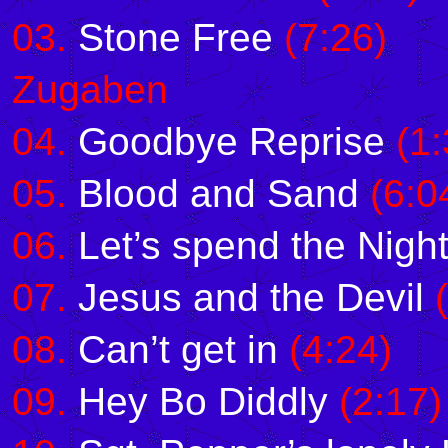
03.
Stone Free
(7:26)
Zugaben
04.
Goodbye Reprise
(1:
05.
Blood and Sand
(6:0
06.
Let’s spend the Night
07.
Jesus and the Devil
(
08.
Can’t get in
(4:24)
09.
Hey Bo Diddly
(2:17)