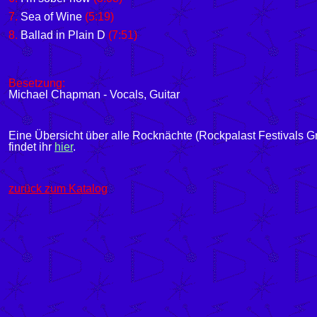
7.
Sea of Wine
(5:19)
8.
Ballad in Plain D
(7:51)
Besetzung:
Michael Chapman - Vocals, Guitar
Eine Übersicht über alle Rocknächte (Rockpalast Festivals G
findet ihr
hier
.
zurück zum Katalog