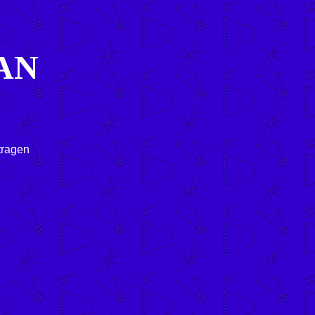
AN
tragen