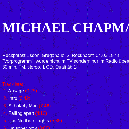
MICHAEL CHAPM
Rockpalast Essen, Grugahalle, 2. Rocknacht, 04.03.1978
"Vorprogramm", wurde nicht im TV sondern nur im Radio über
30 min, FM, stereo, 1 CD, Qualität: 1-
Trackliste:
1.
Ansage
(0:25)
2.
Intro
(0:42)
3.
Scholarly Man
(7:46)
4.
Falling apart
(4:10)
5.
The Northern Lights
(5:36)
6.
I’m sober now
(3:08)