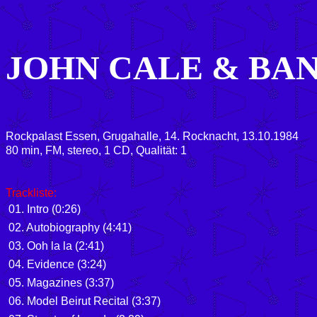
JOHN CALE & BA
Rockpalast Essen, Grugahalle, 14. Rocknacht, 13.10.1984
80 min, FM, stereo, 1 CD, Qualität: 1
Trackliste:
01.
Intro
(0:26)
02.
Autobiography
(4:41)
03.
Ooh la la
(2:41)
04.
Evidence
(3:24)
05.
Magazines
(3:37)
06.
Model Beirut Recital
(3:37)