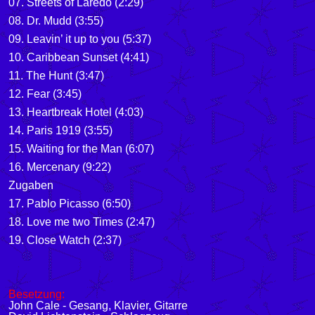
07.
Streets of Laredo
(2:29)
08.
Dr. Mudd
(3:55)
09.
Leavin’ it up to you
(5:37)
10.
Caribbean Sunset
(4:41)
11.
The Hunt
(3:47)
12.
Fear
(3:45)
13.
Heartbreak Hotel
(4:03)
14.
Paris 1919
(3:55)
15.
Waiting for the Man
(6:07)
16.
Mercenary
(9:22)
Zugaben
17.
Pablo Picasso
(6:50)
18.
Love me two Times
(2:47)
19.
Close Watch
(2:37)
Besetzung:
John Cale - Gesang, Klavier, Gitarre