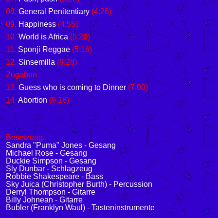
08.
General Penitentiary
(4:26)
09.
Happiness
(4:55)
10.
World is Africa
(5:26)
11.
Sponji Reggae
(5:16)
12.
Sinsemilla
(9:28)
Zugaben
13.
Guess who is coming to Dinner
(7:00)
14.
Abortion
(9:18)
Besetzung:
Sandra "Puma" Jones - Gesang
Michael Rose - Gesang
Duckie Simpson - Gesang
Sly Dunbar - Schlagzeug
Robbie Shakespeare - Bass
Sky Juica (Christopher Burth) - Percussion
Derryl Thompson - Gitarre
Billy Johnean - Gitarre
Bubler (Franklyn Waul) - Tasteninstrumente