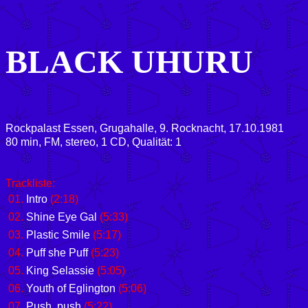
BLACK UHURU
Rockpalast Essen, Grugahalle, 9. Rocknacht, 17.10.1981
80 min, FM, stereo, 1 CD, Qualität: 1
Trackliste:
01.
Intro
(2:18)
02.
Shine Eye Gal
(5:33)
03.
Plastic Smile
(5:17)
04.
Puff she Puff
(5:23)
05.
King Selassie
(5:05)
06.
Youth of Eglington
(5:06)
07.
Push, push
(5:22)