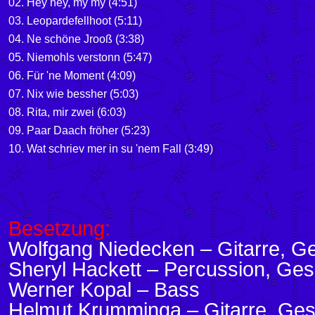
02. Hey hey, my my (4:51)
03. Leopardefellhoot (5:11)
04. Ne schöne Jrooß (3:38)
05. Niemohls verstonn (5:47)
06. Für 'ne Moment (4:09)
07. Nix wie bessher (5:03)
08. Rita, mir zwei (6:03)
09. Paar Daach fröher (5:23)
10. Wat schriev mer in su 'nem Fall (3:49)
Besetzung:
Wolfgang Niedecken – Gitarre, G
Sheryl Hackett – Percussion, Ge
Werner Kopal – Bass
Helmut Krumminga – Gitarre, Ge