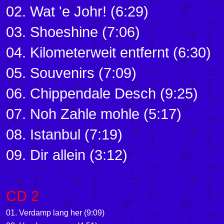
02. Wat 'e Johr! (6:29)
03. Shoeshine (7:06)
04. Kilometerweit entfernt (6:30)
05. Souvenirs (7:09)
06. Chippendale Desch (9:25)
07. Noh Zahle mohle (5:17)
08. Istanbul (7:19)
09. Dir allein (3:12)
CD 2
01. Verdamp lang her (9:09)