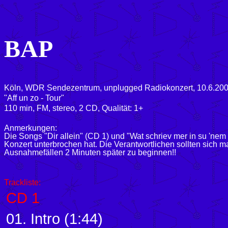
BAP
Köln, WDR Sendezentrum, unplugged Radiokonzert, 10.6.2001
"Aff un zo - Tour"
110 min, FM, stereo, 2 CD, Qualität: 1+
Anmerkungen:
Die Songs "Dir allein" (CD 1) und "
Wat schriev mer in su 'nem
Konzert unterbrochen hat. Die Verantwortlichen sollten sich
Ausnahmefällen 2 Minuten später zu beginnen!!
Trackliste:
CD 1
01. Intro (1:44)