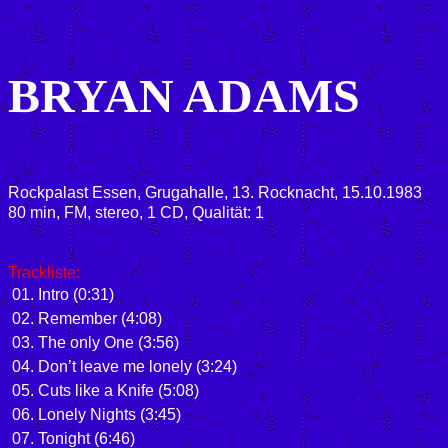
BRYAN ADAMS
Rockpalast Essen, Grugahalle, 13. Rocknacht, 15.10.1983
80 min, FM, stereo, 1 CD, Qualität: 1
Trackliste:
01. Intro (0:31)
02. Remember (4:08)
03. The only One (3:56)
04. Don’t leave me lonely (3:24)
05. Cuts like a Knife (5:08)
06. Lonely Nights (3:45)
07. Tonight (6:46)