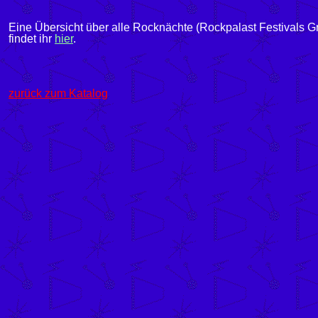
Eine Übersicht über alle Rocknächte (Rockpalast Festivals G
findet ihr
hier
.
zurück zum Katalog