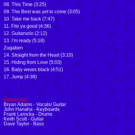
08. This Time (3:25)
09. The Best was yet to come (3:05)
10. Take me back (7:47)
11. Fits ya good (4:36)
12. Guitarsolo (2:12)
13. I’m ready (5:18)
Zugaben
14. Straight from the Heart (3:10)
15. Hiding from Love (5:03)
16. Baby wears black (4:51)
17. Jump (4:38)
Besetzung:
Bryan Adams - Vocals/ Guitar
John Hanaha - Keyboards
Frank Larocka - Drums
Keith Scott - Guitar
Dave Taylor - Bass